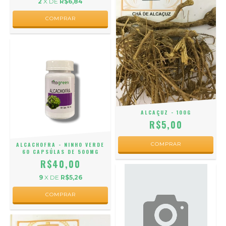
2
X DE
R$6,84
ALCAÇUZ - 100G
R$5,00
ALCACHOFRA - NINHO VERDE
60 CAPSÚLAS DE 500MG
R$40,00
9
X DE
R$5,26