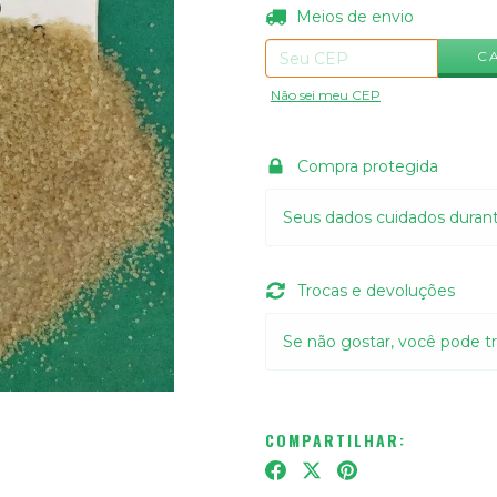
Entregas para o CEP:
Meios de envio
C
Não sei meu CEP
Compra protegida
Seus dados cuidados duran
Trocas e devoluções
Se não gostar, você pode tr
COMPARTILHAR: