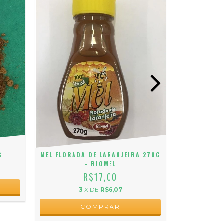
G
MEL FLORADA DE LARANJEIRA 270G
MEL FLORAD
- RIOMEL
R$17,00
3
X DE
R$6,07