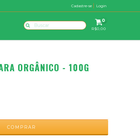
Cadastre-se
Login
0
R$0,00
RA ORGÂNICO - 100G