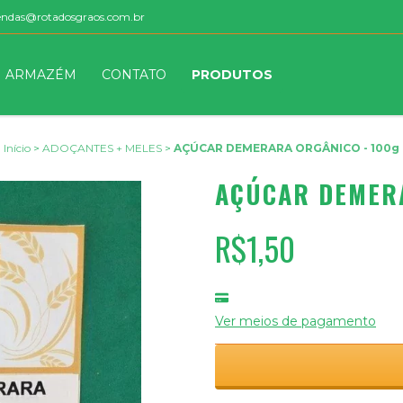
endas@rotadosgraos.com.br
ARMAZÉM
CONTATO
PRODUTOS
Início
>
ADOÇANTES + MELES
>
AÇÚCAR DEMERARA ORGÂNICO - 100g
AÇÚCAR DEMERA
R$1,50
Ver meios de pagamento