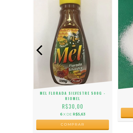
00G
MEL FLORADA SILVESTRE 500G -
RIOMEL
R$30,00
6
X DE
R$5,63