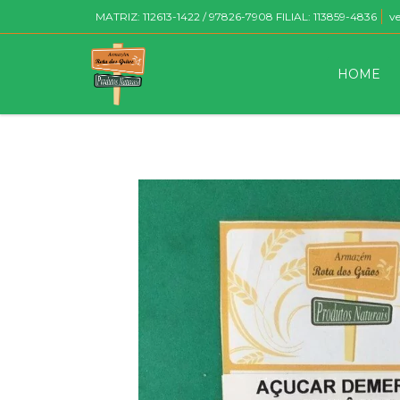
MATRIZ: 112613-1422 / 97826-7908 FILIAL: 113859-4836
v
HOME