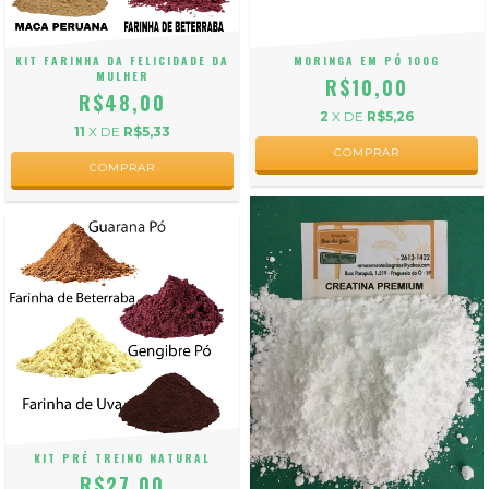
KIT FARINHA DA FELICIDADE DA
MORINGA EM PÓ 100G
MULHER
R$10,00
R$48,00
2
X DE
R$5,26
11
X DE
R$5,33
KIT PRÉ TREINO NATURAL
R$27,00